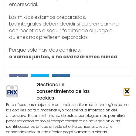
empresarial.
Los mixtos estamos preparados.
Los integrales deben decidir si quieren caminar
con nosotros o seguir facilitando el juego a
quienes nos prefieren separados.
Porque solo hay dos caminos:
o vamos juntos, o no avanzaremos nunca.
Tweet
Gestionar el
Comparte
Comparte
consentimiento de las
cookies
Para ofrecer las mejores experiencias, utilizamos tecnologías como
Nuestra Apuesta 176
las cookies para almacenar y/o acceder a la información del
dispositivo. El consentimiento de estas tecnologías nos permitirá
on:
mayo 27, 2026
procesar datos como el comportamiento de navegación o las
identificaciones únicas en este sitio. No consentir o retirar el
consentimiento, puede afectar negativamente a ciertas