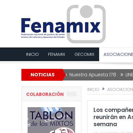
INICIO
FENAMIX
GECOMIX
ASOCIACION
a Lotería de Navidad
NOTICIAS
Nuestra Apuesta 178
LINEAS RO
INICIO
ASOCIACION
COLABORACIÓN
Los compañero
reunirán en A
semana