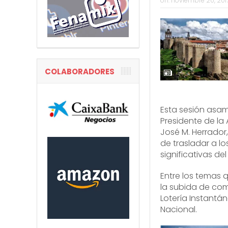
on:
noviembre 20, 201
COLABORADORES
Esta sesión asam
Presidente de la 
José M. Herrador
de trasladar a 
significativas del
Entre los temas 
la subida de comi
Lotería Instantá
Nacional.