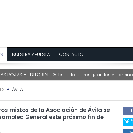
ES
NUESTRA APUESTA
CONTACTO
JAS – EDITORIAL
Listado de resguardos y terminacione
ES
ÁVILA
s mixtos de la Asociación de Ávila se
samblea General este próximo fin de
Comp
T