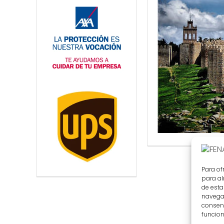
Para of
para al
de esta
navegac
consent
funcion