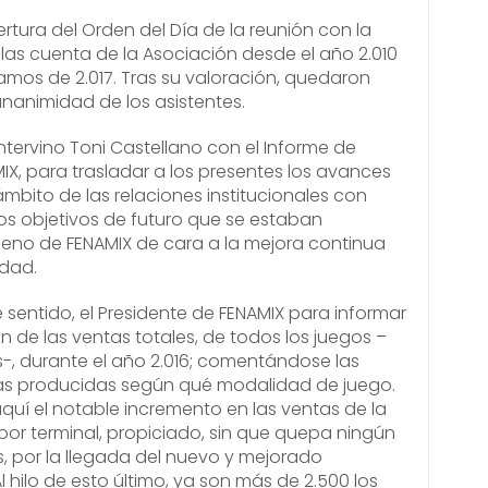
rtura del Orden del Día de la reunión con la
las cuenta de la Asociación desde el año 2.010
vamos de 2.017. Tras su valoración, quedaron
animidad de los asistentes.
ntervino Toni Castellano con el Informe de
IX, para trasladar a los presentes los avances
mbito de las relaciones institucionales con
los objetivos de futuro que se estaban
 seno de FENAMIX de cara a la mejora continua
idad.
e sentido, el Presidente de FENAMIX para informar
n de las ventas totales, de todos los juegos –
s-, durante el año 2.016; comentándose las
as producidas según qué modalidad de juego.
uí el notable incremento en las ventas de la
 por terminal, propiciado, sin que quepa ningún
 por la llegada del nuevo y mejorado
l hilo de esto último, ya son más de 2.500 los