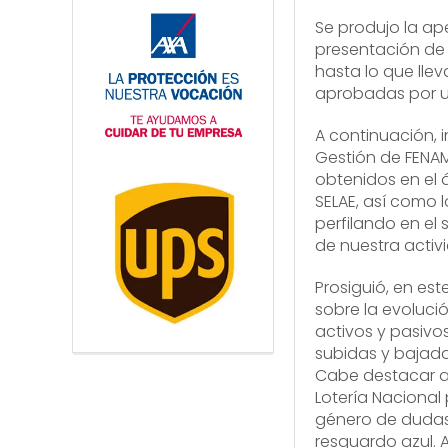
Se produjo la ape
presentación de 
hasta lo que lle
aprobadas por un
A continuación, i
Gestión de FENAM
obtenidos en el á
SELAE, así como 
perfilando en el
de nuestra activ
Prosiguió, en est
sobre la evolució
activos y pasivo
subidas y bajad
Cabe destacar aq
Lotería Nacional
género de dudas,
resguardo azul. A