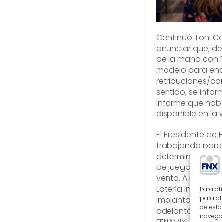
Continuó Toni Ca
anunciar que, de
de la mano con F
modelo para enc
retribuciones/co
sentido, se info
Informe que habí
disponible en la 
El Presidente de 
trabajando para 
determinados ju
de juegos para s
venta. A raíz de 
Lotería Instantá
Para of
para al
implantación se 
de esta
adelantó la Sra.
navegac
FENAMIX.