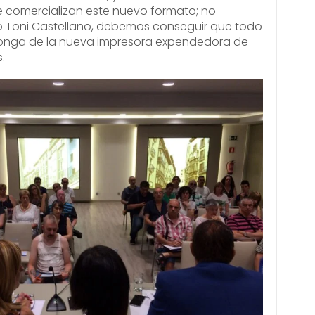
comercializan este nuevo formato; no
ó Toni Castellano, debemos conseguir que todo
sponga de la nueva impresora expendedora de
.