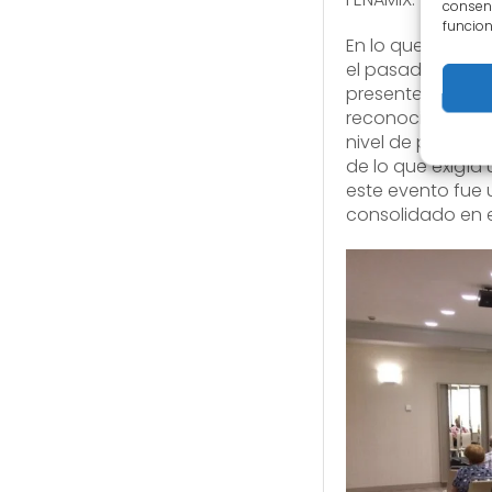
consent
funcion
En lo que respec
el pasado mes de
presentes el éxit
reconocido éste 
nivel de ponencia
de lo que exigía 
este evento fue
consolidado en 