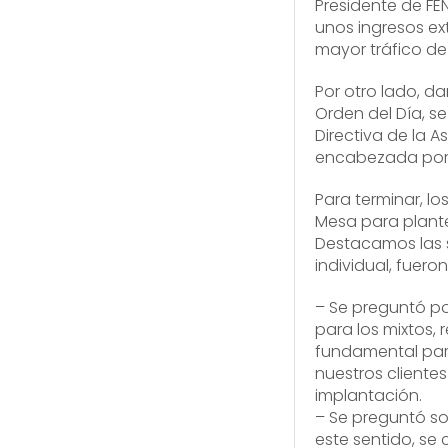
Presidente de FE
unos ingresos ex
mayor tráfico de
Por otro lado, d
Orden del Día, s
Directiva de la A
encabezada por 
Para terminar, lo
Mesa para plante
Destacamos las s
individual, fuero
– Se preguntó po
para los mixtos,
fundamental para
nuestros cliente
implantación.
– Se preguntó sob
este sentido, se