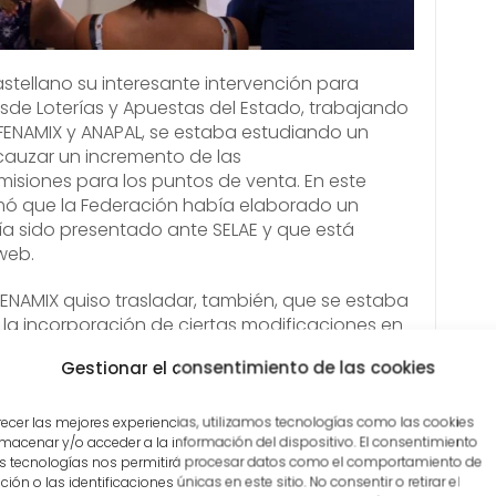
stellano su interesante intervención para
sde Loterías y Apuestas del Estado, trabajando
ENAMIX y ANAPAL, se estaba estudiando un
auzar un incremento de las
misiones para los puntos de venta. En este
rmó que la Federación había elaborado un
a sido presentado ante SELAE y que está
web.
FENAMIX quiso trasladar, también, que se estaba
la incorporación de ciertas modificaciones en
egos, así como implantar nuevas modalidades
Gestionar el consentimiento de las cookies
u comercialización por nuestros puntos de
esto, se informó que se está desarrollando la
nea desde la comunidad de Euromillones, cuya
recer las mejores experiencias, utilizamos tecnologías como las cookies
macenar y/o acceder a la información del dispositivo. El consentimiento
espera para verano del año 2.018, como ya
s tecnologías nos permitirá procesar datos como el comportamiento de
 Presidenta de SELAE en el 3º Congreso de
ión o las identificaciones únicas en este sitio. No consentir o retirar el