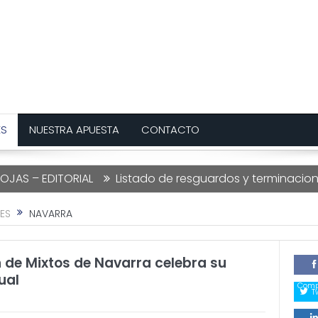
ES
NUESTRA APUESTA
CONTACTO
TORIAL
Listado de resguardos y terminaciones Lotería
ES
NAVARRA
 de Mixtos de Navarra celebra su
ual
Comp
T