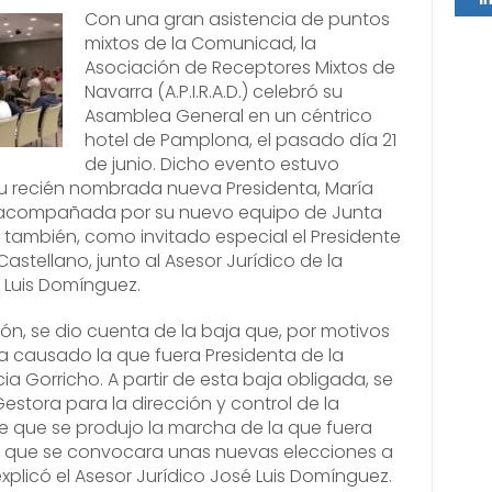
Con una gran asistencia de puntos
Comp
mixtos de la Comunicad, la
Asociación de Receptores Mixtos de
Navarra (A.P.I.R.A.D.) celebró su
Asamblea General en un céntrico
hotel de Pamplona, el pasado día 21
de junio. Dicho evento estuvo
u recién nombrada nueva Presidenta, María
 acompañada por su nuevo equipo de Junta
, también, como invitado especial el Presidente
Castellano, junto al Asesor Jurídico de la
 Luis Domínguez.
esión, se dio cuenta de la baja que, por motivos
a causado la que fuera Presidenta de la
cia Gorricho. A partir de esta baja obligada, se
estora para la dirección y control de la
 que se produjo la marcha de la que fuera
a que se convocara unas nuevas elecciones a
explicó el Asesor Jurídico José Luis Domínguez.