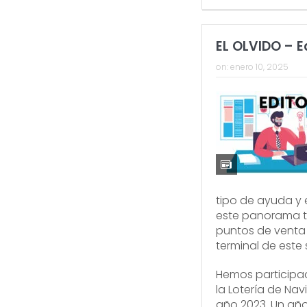
EL OLVIDO – Ed
on:
enero 10, 2025
tipo de ayuda y 
este panorama tan
puntos de venta
terminal de este 
Hemos participa
la Lotería de Nav
año 2023. Un añ