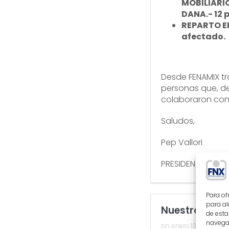
MOBILIARI
DANA.- 12 
REPARTO E
afectado.
Desde FENAMIX tr
personas que, d
colaboraron con
Saludos,
Pep Vallori
PRESIDENTE FENAM
Para of
para al
Nuestra Apue
de esta
navegac
on:
enero 10, 2025