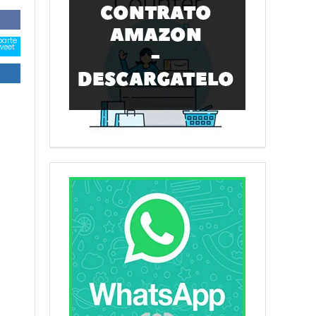
arte
weet
arte