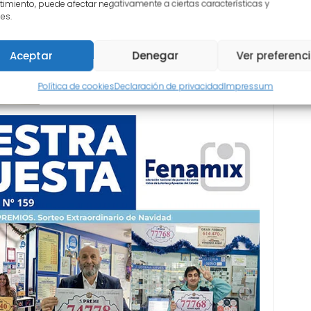
T
imiento, puede afectar negativamente a ciertas características y
es.
Disponible Nuestra Apuesta Nº 159
Comp
VER
Aceptar
Denegar
Ver preferenc
Política de cookies
Declaración de privacidad
Impressum