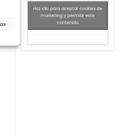
weet
Haz clic para aceptar cookies de
marketing y permitir este
arte
contenido
ias