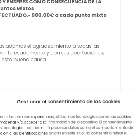
O Y ENSERES COMO CONSECUENCIA DE LA
puntos Mixtos
FECTUADO.- 980,00€ a cada punto mixto
asladamos el agradecimiento a todas las
esinteresadamente y con sus aportaciones,
 esta buena causa.
IX
Gestionar el consentimiento de las cookies
recer las mejores experiencias, utilizamos tecnologías como las cookies
macenar y/o acceder a la información del dispositivo. El consentimiento
sta 159
s tecnologías nos permitirá procesar datos como el comportamiento de
ión o las identificaciones únicas en este sitio. No consentir o retirar el
Comp