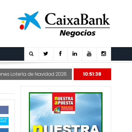
a de Navidad 2026
Nuestra Apuesta 177
10:51:40
arte
weet