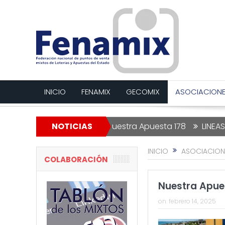
INICIO
FENAMIX
GECOMIX
ASOCIACION
a de Navidad
NOTICIAS
Nuestra Apuesta 178
LINEAS ROJAS – ED
INICIO
ASOCIACION
COLABORACIÓN
Nuestra Apue
on:
febrero 14, 2025