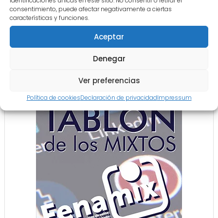
identificaciones únicas en este sitio. No consentir o retirar el
consentimiento, puede afectar negativamente a ciertas
LINEAS ROJAS – EDITORIAL
características y funciones.
julio 28, 2026
Aceptar
Denegar
COLABORACIÓN
Ver preferencias
Política de cookies
Declaración de privacidad
Impressum