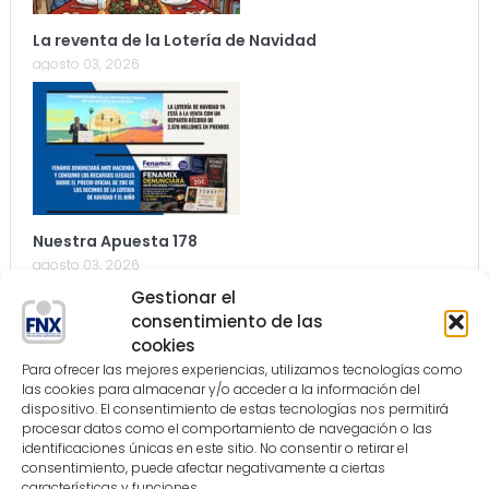
La reventa de la Lotería de Navidad
agosto 03, 2026
Nuestra Apuesta 178
agosto 03, 2026
Gestionar el
consentimiento de las
cookies
Para ofrecer las mejores experiencias, utilizamos tecnologías como
las cookies para almacenar y/o acceder a la información del
dispositivo. El consentimiento de estas tecnologías nos permitirá
procesar datos como el comportamiento de navegación o las
LINEAS ROJAS – EDITORIAL
identificaciones únicas en este sitio. No consentir o retirar el
julio 28, 2026
consentimiento, puede afectar negativamente a ciertas
características y funciones.