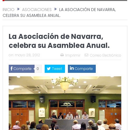
INICIO
ASOCIACIONES
LA ASOCIACIÓN DE NAVARRA,
CELEBRA SU ASAMBLEA ANUAL.
La Asociación de Navarra,
celebra su Asamblea Anual.
on:
mayo 28, 2012
Imprimir
Correo Electrónico
Comparte
0
Tweet
Comparte