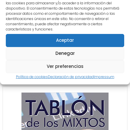
las cookies para almacenar y/o acceder a la información del
dispositivo. El consentimiento de estas tecnologías nos permitirá
Disponible Nuestra Apuesta Nº 175 VER
Leer más
procesar datos como el comportamiento de navegación o las
identificaciones únicas en este sitio. No consentir o retirar el
consentimiento, puede afectar negativamente a ciertas
características y funciones.
0
Aceptar
‹
1
3
4
5
›
»
2
Denegar
Ver preferencias
Política de cookies
Declaración de privacidad
Impressum
COLABORACIÓN