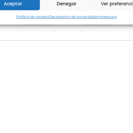
Aceptar
Denegar
Ver preferenc
Política de cookies
Declaración de privacidad
Impressum
otería
Nuestra Apuesta 178
LINEAS ROJAS – EDITO
agosto 03, 2026
julio 28, 2026