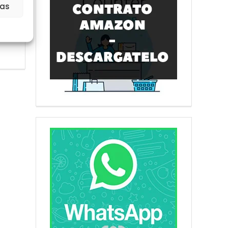
ias
RIAL