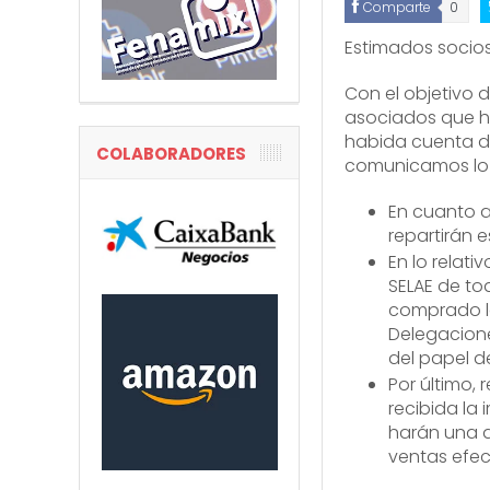
Comparte
0
Estimados socios
Con el objetivo 
asociados que ha
habida cuenta d
COLABORADORES
comunicamos lo 
En cuanto a 
repartirán 
En lo relati
SELAE de to
comprado la 
Delegacione
del papel d
Por último,
recibida la 
harán una d
ventas efec