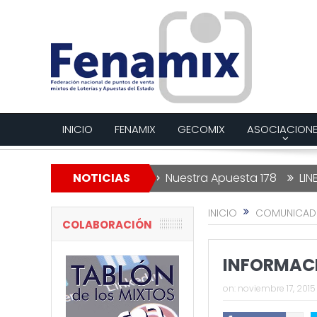
INICIO
FENAMIX
GECOMIX
ASOCIACION
a Lotería de Navidad
NOTICIAS
Nuestra Apuesta 178
LINEAS R
INICIO
COMUNICAD
COLABORACIÓN
INFORMAC
on:
noviembre 17, 2015