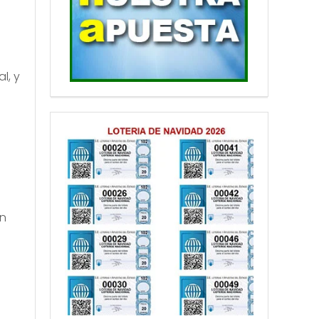
l, y
ón