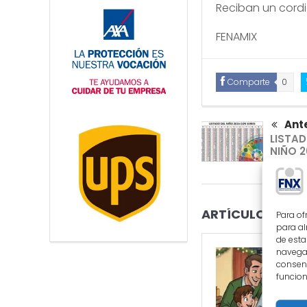
Reciban un cordi
FENAMIX
Comparte
0
Ante
LISTAD
NIÑO 
DE SER
ARTÍCULOS RELA
Para of
para al
de esta
navegac
consent
funcion