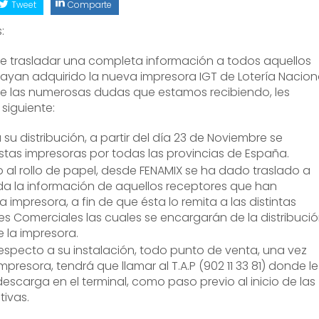
Tweet
Comparte
:
de trasladar una completa información a todos aquellos
yan adquirido la nueva impresora IGT de Lotería Naciona
e las numerosas dudas que estamos recibiendo, les
siguiente:
su distribución, a partir del día 23 de Noviembre se
estas impresoras por todas las provincias de España.
vo al rollo de papel, desde FENAMIX se ha dado traslado a
da la información de aquellos receptores que han
impresora, a fin de que ésta lo remita a las distintas
s Comerciales las cuales se encargarán de la distribuci
e la impresora.
 respecto a su instalación, todo punto de venta, una vez
impresora, tendrá que llamar al T.A.P (902 11 33 81) donde le
escarga en el terminal, como paso previo al inicio de las
tivas.