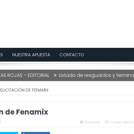
ES
NUESTRA APUESTA
CONTACTO
JAS – EDITORIAL
Listado de resguardos y terminaciones
FELICITACIÓN DE FENAMIX
ón de Fenamix
2
Imprimir
Correo Electr