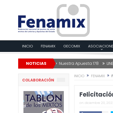
INICIO
FENAMIX
GECOMIX
ASOCIACION
 Lotería de Navidad
NOTICIAS
Nuestra Apuesta 178
LINEAS RO
INICIO
FENAMIX
COLABORACIÓN
Felicitaci
on:
diciembre 20, 202