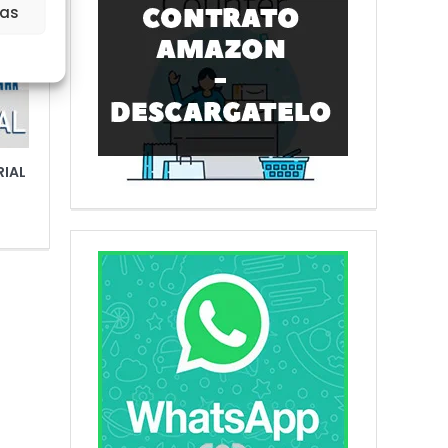
ias
RIAL