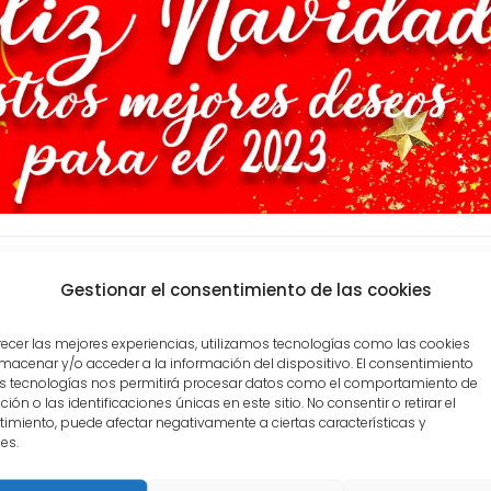
Tweet
Comparte
Gestionar el consentimiento de las cookies
rior
Siguiente
recer las mejores experiencias, utilizamos tecnologías como las cookies
Nuestra Apuesta 135
teo de Navidad –
macenar y/o acceder a la información del dispositivo. El consentimiento
al
s tecnologías nos permitirá procesar datos como el comportamiento de
ión o las identificaciones únicas en este sitio. No consentir o retirar el
imiento, puede afectar negativamente a ciertas características y
es.
TIVOS