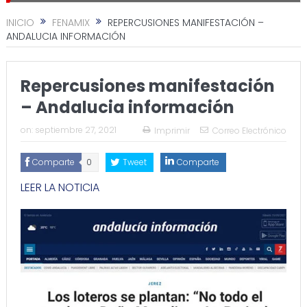
INICIO
FENAMIX
REPERCUSIONES MANIFESTACIÓN –
ANDALUCIA INFORMACIÓN
Repercusiones manifestación
– Andalucia información
on:
septiembre 27, 2021
Imprimir
Correo Electrónico
Comparte
0
Tweet
Comparte
LEER LA NOTICIA