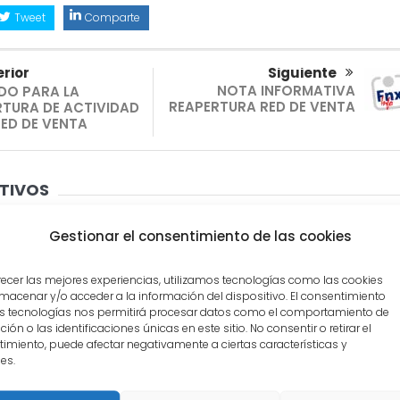
Tweet
Comparte
rior
Siguiente
NOTA INFORMATIVA
DO PARA LA
REAPERTURA RED DE VENTA
RTURA DE ACTIVIDAD
RED DE VENTA
TIVOS
Gestionar el consentimiento de las cookies
recer las mejores experiencias, utilizamos tecnologías como las cookies
macenar y/o acceder a la información del dispositivo. El consentimiento
s tecnologías nos permitirá procesar datos como el comportamiento de
ión o las identificaciones únicas en este sitio. No consentir o retirar el
imiento, puede afectar negativamente a ciertas características y
es.
otería
Nuestra Apuesta 178
LINEAS ROJAS – EDITO
agosto 03, 2026
julio 28, 2026