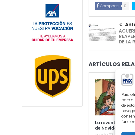
Comparte
0
Ante
ACUER
REAPE
DE LA 
ARTÍCULOS RELA
Para of
para al
de esta
navegac
consent
funcion
La reventa de la L
de Navidad
agosto 03, 2026