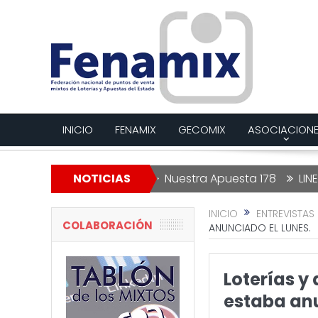
INICIO
FENAMIX
GECOMIX
ASOCIACION
a Lotería de Navidad
NOTICIAS
Nuestra Apuesta 178
LINEAS R
INICIO
ENTREVISTAS
COLABORACIÓN
ANUNCIADO EL LUNES.
Loterías y
estaba anu