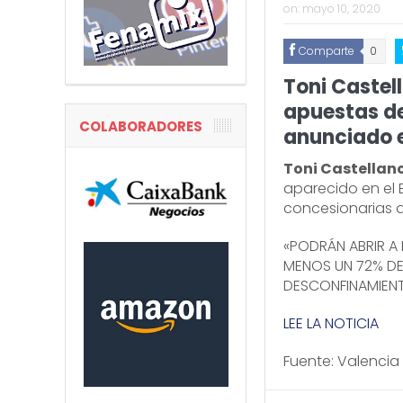
on:
mayo 10, 2020
Comparte
0
Toni Castel
apuestas de
COLABORADORES
anunciado e
Toni Castellan
aparecido en el 
concesionarias d
«PODRÁN ABRIR A 
MENOS UN 72% DE
DESCONFINAMIEN
LEE LA NOTICIA
Fuente: Valencia