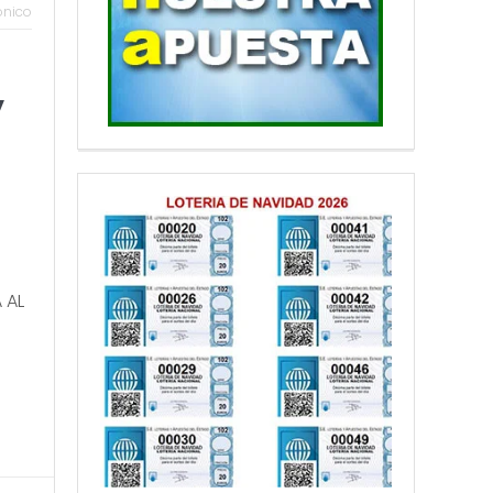
ónico
y
 AL