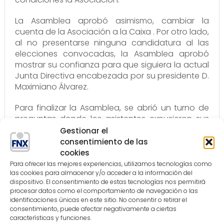
La Asamblea aprobó asimismo, cambiar la
cuenta de la Asociación a la Caixa . Por otro lado,
al no presentarse ninguna candidatura al las
elecciones convocadas, la Asamblea aprobó
mostrar su confianza para que siguiera la actual
Junta Directiva encabezada por su presidente D.
Maximiano Álvarez.
Para finalizar la Asamblea, se abrió un turno de
preguntas donde los asistentes expusieron sus
dudas e inquietudes para después pasar a
Gestionar el
compartir una comida de hermandad.
consentimiento de las
cookies
Para ofrecer las mejores experiencias, utilizamos tecnologías como
las cookies para almacenar y/o acceder a la información del
Comparte
0
Tweet
Comparte
dispositivo. El consentimiento de estas tecnologías nos permitirá
procesar datos como el comportamiento de navegación o las
identificaciones únicas en este sitio. No consentir o retirar el
consentimiento, puede afectar negativamente a ciertas
Anterior
características y funciones.
REUNIÓN DE TRABAJO ENTRE LA