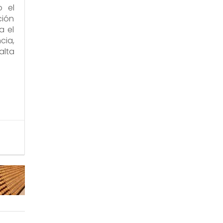
o el
ción
a el
cia,
alta