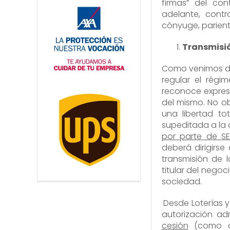
firmas” del co
adelante, contr
cónyuge, parient
Transmisi
Como venimos di
regular el régim
reconoce expresa
del mismo. No ob
una libertad to
supeditada a la
por parte de SE
deberá dirigirse
transmisión de l
titular del nego
sociedad.
Desde Loterías y
autorización adm
cesión
(como de