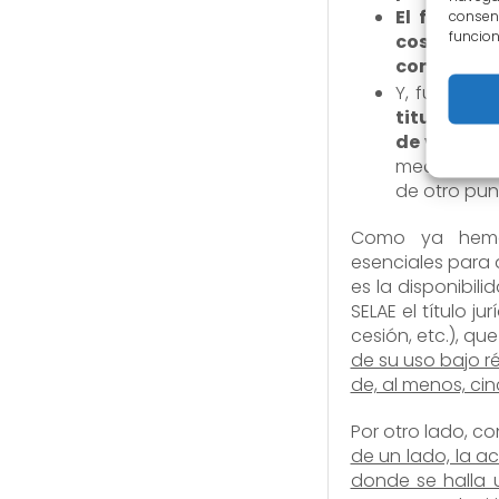
El futuro 
consent
funcion
costa, de 
contrato me
Y, fundame
titular (ni
de venta d
mediante es
de otro pun
Como ya hemos
esenciales para a
es la disponibili
SELAE el título j
cesión, etc.), qu
de su uso bajo 
de, al menos, ci
Por otro lado, co
de un lado, la a
donde se halla 