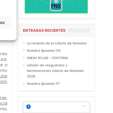
a su
n el
 ser
ias
unto
ENTRADAS RECIENTES
arar
tión
La reventa de la Lotería de Navidad
Nuestra Apuesta 178
nes
LINEAS ROJAS – EDITORIAL
lar,
ar a
Listado de resguardos y
ento
terminaciones Lotería de Navidad
utar
2026
ción
Nuestra Apuesta 177
ner,
local
nte,