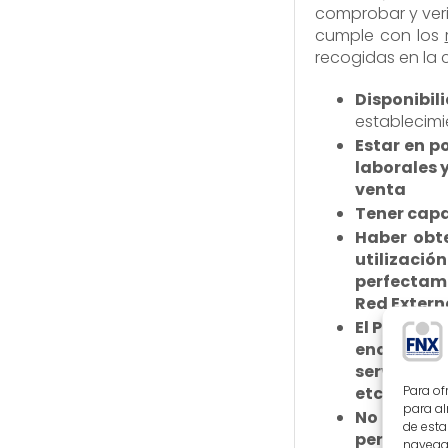
comprobar y veri
cumple con los
recogidas en la c
Disponibil
establecimi
Estar en p
laborales 
venta
Tener capa
Haber obte
utilizació
perfectame
Red Externa
El Punto d
encontrars
servicio d
Para of
etc.) y los
para al
No inclui
de esta
perjudicar
navegac