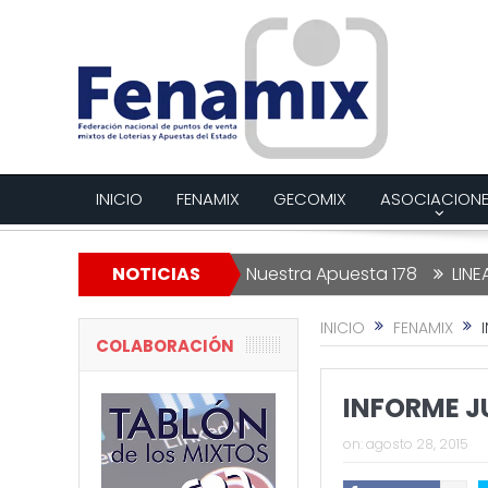
INICIO
FENAMIX
GECOMIX
ASOCIACION
otería de Navidad
NOTICIAS
Nuestra Apuesta 178
LINEAS ROJA
INICIO
FENAMIX
COLABORACIÓN
INFORME J
on:
agosto 28, 2015