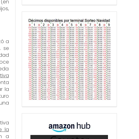
 (en
jos,
zó a
, se
idad
noce
ueda
tiva
enta
r la
turo
 una
tiva
e la
án a