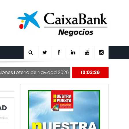
otería de Navidad 2026
Nuestra Apuesta 177
10:03:26
AD
ónico