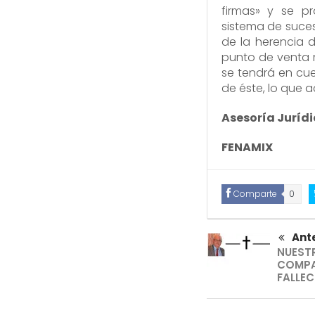
firmas» y se pr
sistema de suces
de la herencia d
punto de venta m
se tendrá en cue
de éste, lo que 
Asesoría Juríd
FENAMIX
Comparte
0
Ante
NUEST
COMPA
FALLEC