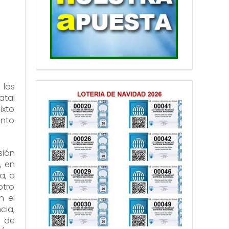
 los
atal
ixto
anto
sión
, en
a, a
otro
n el
cia,
a de