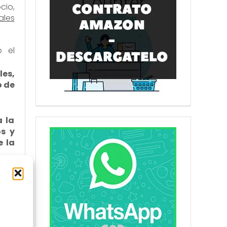
cio,
ales
 el
les,
o de
a la
os y
e la
eben
 del
gua,
eda