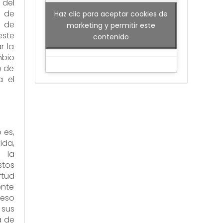
 del
o de
Haz clic para aceptar cookies de
o de
marketing y permitir este
este
contenido
r la
mbio
o de
a el
 es,
ida,
 la
stos
rtud
ente
reso
 sus
a de