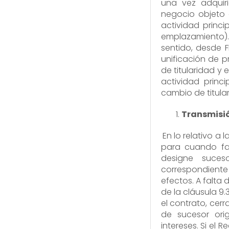
una vez adquiri
negocio objeto 
actividad princ
emplazamiento).
sentido, desde FE
unificación de 
de titularidad y 
actividad princ
cambio de titula
Transmisi
En lo relativo a 
para cuando fal
designe suces
correspondiente 
efectos. A falta
de la cláusula 9.
el contrato, cer
de sucesor ori
intereses. Si el 