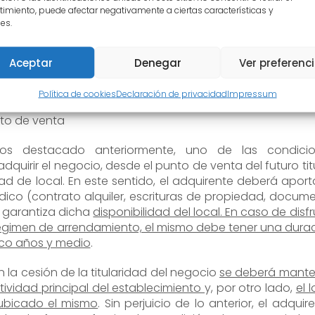
titular deberá disponer, de manera obligatoria y 
imiento, puede afectar negativamente a ciertas características y
es.
una serie de garantías o avales, establecidas e
rcantil (cláusula 3.4) a favor de LAE.
ntalmente, el
adquirente del receptor mixto no debe
Aceptar
Denegar
Ver preferenc
 llevar a cabo el control o la explotación) de otro p
e Loterías
. A estos efectos, el futuro titular deberá decl
Política de cookies
Declaración de privacidad
Impressum
crito fehaciente que no dispone de la titularidad o ges
to de venta
 destacado anteriormente, uno de las condicio
dquirir el negocio, desde el punto de venta del futuro titu
dad de local. En este sentido, el adquirente deberá aport
urídico (contrato alquiler, escrituras de propiedad, docum
e garantiza dicha
disponibilidad del local. En caso de disfr
régimen de arrendamiento, el mismo debe tener una dura
nco años y medio
.
n la cesión de la titularidad del negocio
se deberá mante
ctividad principal del establecimiento
y, por otro lado,
el 
ubicado el mismo
. Sin perjuicio de lo anterior, el adquire