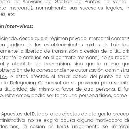
ntrato de Servicios de Gestión de Puntos de Venta
ato mercantil), normalmente sus sucesores legales, hi
es, etc
ón
inter-vivos
:
ciendo, desde que el régimen privado-mercantil comen
en jurídico de los establecimientos mixtos de Loterías
mente la libertad de transmisión o cesión de la titular
stante lo anterior, en el contrato mercantil, no se reco
tal y absoluta de transmisión, sino que la misma q
 obtención de la
correspondiente autorización administra
LAE
. A estos efectos, el titular actual del punto de v
 a la Delegación Comercial de su provincia para solicita
a titularidad del mismo a favor de otra persona. El fu
cio, reiteramos, podrá ser tanto una persona física, como
 Apuestas del Estado, a los efectos de otorgar la precep
inistrativa,
no se exigirá causa alguna motivadora d
cimos, la cesión es libre), únicamente se limitar