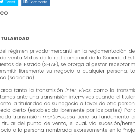
Tweet
Comparte
ICO
ITULARIDAD
del régimen privado-mercantil en la reglamentación de
 de venta Mixtos de la red comercial de la Sociedad Est
uestas del Estado (SELAE), se otorga al gestor-receptor m
ansmitir libremente su negocio a cualquier persona, t
ica (sociedad).
arca tanto la transmisión
inter-vivos
, como la transmi
stamos ante una transmisión inter-vivos cuando el titular
mente la titularidad de su negocio a favor de otra person
cio cierto (establecido libremente por las partes). Por 
nada transmisión
mortis-causa
tiene su fundamento e
l titular del punto de venta, el cual, vía sucesión/heren
gocio a la persona nombrada expresamente en la “hoj