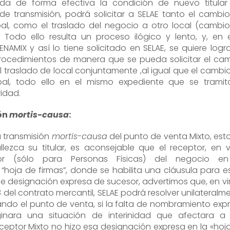
da de forma efectiva la condición de nuevo titular
de transmisión, podrá solicitar a SELAE tanto el cambi
ipal, como el traslado del negocio a otro local (cambi
 Todo ello resulta un proceso ilógico y lento, y, en 
NAMIX y así lo tiene solicitado en SELAE, se quiere logra
procedimientos de manera que se pueda solicitar el ca
el traslado de local conjuntamente ,al igual que el cambi
ipal, todo ello en el mismo expediente que se tramit
ridad.
ón
mortis-causa
:
la transmisión
mortis-causa
del punto de venta Mixto, esto
lezca su titular, es aconsejable que el receptor, en v
or (sólo para Personas Físicas) del negocio en
“hoja de firmas”, donde se habilita una cláusula para e
 de designación expresa de sucesor, advertimos que, en vi
3 del contrato mercantil, SELAE podrá resolver unilateralm
rando el punto de venta, si la falta de nombramiento exp
ginara una situación de interinidad que afectara a
Receptor Mixto no hizo esa designación expresa en la «hoj