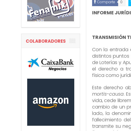
Comparte
0
INFORME JURÍD
TRANSMISIÓN T
COLABORADORES
Con la entrada 
distintos puntos
de Loterías y Ap
el derecho a tr
física como juríd
Este derecho ab
mortis-causa
. E
vida, cede libre
cambio de un pre
lado, la denomi
fallecimiento de
transmite su ne