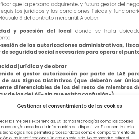
ficar que la persona adquirente, y futuro gestor del nego
requisitos jurídicos y las condiciones físicas y funcionari
láusula 3 del contrato mercantil. A saber:
idad y posesión del local
donde se halla ubicado
ento.
osesión de las autorizaciones administrativas, fisca
y de seguridad social necesarias para operar el punt
cidad jurídica y de obrar
nido el gestor autorización por parte de LAE par
n de sus Signos Distintivos (que deberán ser únic
nte diferenciables de los del resto de miembros d
 y de los de LAE- sin que exista confusión-)
e Venta (incluyendo Local, Personal, Materiales…) d
Gestionar el consentimiento de las cookies
e en las condiciones adecuadas para la prestación
e Gestión, disponiendo de los suministros (luz, a
recer las mejores experiencias, utilizamos tecnologías como las cookies
 desechables (papelería, etc.) necesarios.
macenar y/o acceder a la información del dispositivo. El consentimiento
r en el Punto de Venta ningún elemento que pu
s tecnologías nos permitirá procesar datos como el comportamiento de
 a la imagen de LAE.
ión o las identificaciones únicas en este sitio. No consentir o retirar el