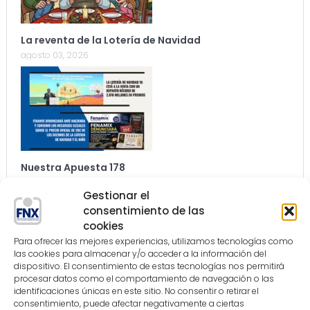
La reventa de la Lotería de Navidad
agosto 03, 2026
Nuestra Apuesta 178
agosto 03, 2026
Gestionar el
consentimiento de las
cookies
Para ofrecer las mejores experiencias, utilizamos tecnologías como
las cookies para almacenar y/o acceder a la información del
dispositivo. El consentimiento de estas tecnologías nos permitirá
procesar datos como el comportamiento de navegación o las
identificaciones únicas en este sitio. No consentir o retirar el
LINEAS ROJAS – EDITORIAL
consentimiento, puede afectar negativamente a ciertas
julio 28, 2026