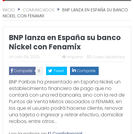
INICIO
COMUNICADOS
BNP LANZA EN ESPAÑA SU BANCO
NICKEL CON FENAMIX
BNP lanza en España su banco
Nickel con Fenamix
on:
julio 09, 2020
Imprimir
Correo Electrónico
Comparte
0
Tweet
Comparte
BNP Paribas ha presentado en España Nickel, un
establecimiento financiero de pago que no
contará con una red bancaria, sino con la red de
Puntos de Venta Mixtos asociados a FENAMIX, en
los que el usuario podrá hacerse cliente, renovar
una tarjeta o ingresar y retirar efectivo, domiciliar
recibos, entre otros…
Lee la noticia en
El Confidencial