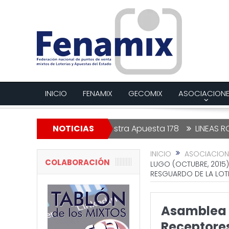
INICIO
FENAMIX
GECOMIX
ASOCIACION
e Navidad
Nuestra Apuesta 178
NOTICIAS
LINEAS ROJAS – EDITO
INICIO
ASOCIACION
COLABORACIÓN
LUGO (OCTUBRE, 2015
RESGUARDO DE LA LOT
Asamblea G
Receptores