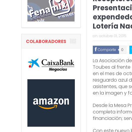
Presentaci
expendedo
Lotería Na
on:
octubre 01, 2015
COLABORADORES
Comparte
0
La Asociación de
Toubes al frente
en el mes de oct
resguardo azul d
asistentes, que 
en la imagen y f
Desde la Mesa Pr
completa informa
financiación; ser
Con este nuevo b