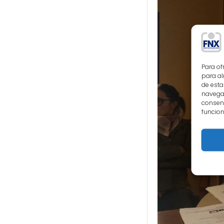
Para of
para al
de esta
navegac
consent
funcion