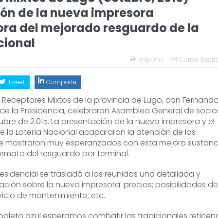
ón de la nueva impresora
ra del mejorado resguardo de la
cional
Imprimir
Correo Electr
Tweet
Comparte
 Receptores Mixtos de la provincia de Lugo, con Fernand
 de la Presidencia, celebraron Asamblea General de socio
ubre de 2.015. La presentación de la nueva impresora y el
e la Lotería Nacional acapararon la atención de los
se mostraron muy esperanzados con esta mejora sustanc
ormato del resguardo por terminal.
esidencial se trasladó a los reunidos una detallada y
ción sobre la nueva impresora: precios; posibilidades de
vicio de mantenimiento; etc.
oleto azul esperamos combatir las tradicionales reticen