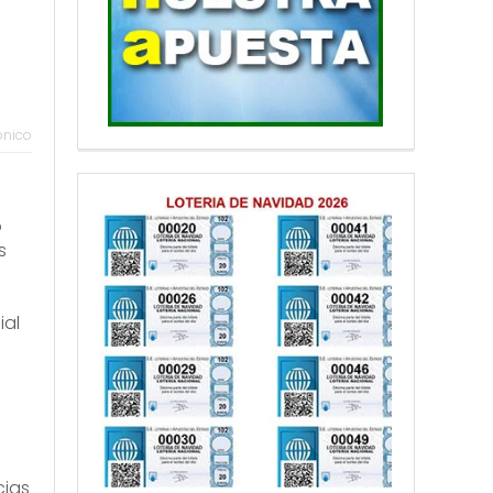
ónico
o
s
ial
cias