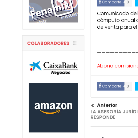
Comparte
0
Comunicado del D
cómputo anual a
de venta para el
COLABORADORES
—————————
Abono comisione
Comparte
0
Anterior
LA ASESORÍA JURÍD
RESPONDE