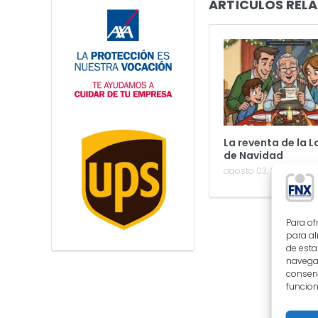
ARTÍCULOS RELA
La reventa de la L
de Navidad
agosto 03, 2026
Para of
para al
de esta
navegac
consent
funcion