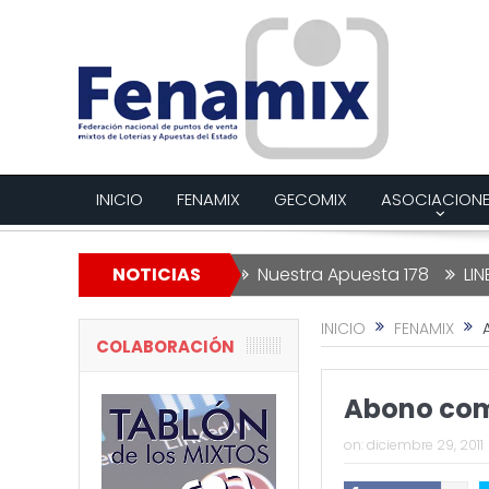
INICIO
FENAMIX
GECOMIX
ASOCIACION
la Lotería de Navidad
NOTICIAS
Nuestra Apuesta 178
LINEAS R
INICIO
FENAMIX
COLABORACIÓN
Abono com
on:
diciembre 29, 2011