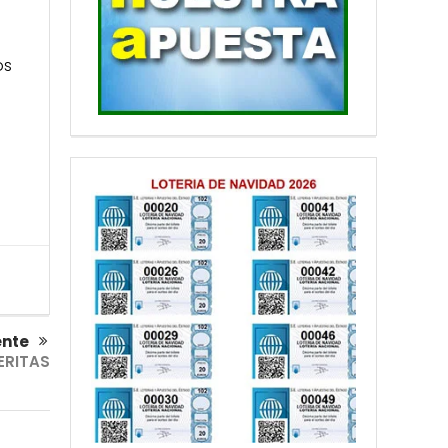
os
ente
ERITAS